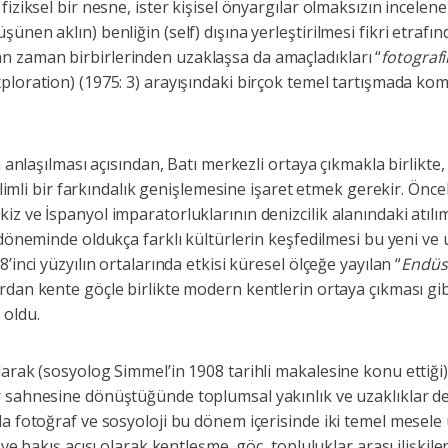
iziksel bir nesne, ister kişisel önyargılar olmaksızın incelene
nen aklın) benliğin (self) dışına yerleştirilmesi fikri etrafınd
 zaman birbirlerinden uzaklaşsa da amaçladıkları “
fotografi
xploration) (1975: 3) arayışındaki birçok temel tartışmada ko
n anlaşılması açısından, Batı merkezli ortaya çıkmakla birlikte,
elimli bir farkındalık genişlemesine işaret etmek gerekir. Öncel
z ve İspanyol imparatorluklarının denizcilik alanındaki atılım
döneminde oldukça farklı kültürlerin keşfedilmesi bu yeni ve
’inci yüzyılın ortalarında etkisi küresel ölçeğe yayılan “
Endüs
ırdan kente göçle birlikte modern kentlerin ortaya çıkması gib
 oldu.
arak (sosyolog Simmel’in 1908 tarihli makalesine konu ettiği)
ir sahnesine dönüştüğünde toplumsal yakınlık ve uzaklıklar d
la fotoğraf ve sosyoloji bu dönem içerisinde iki temel mesele
ve bakış açısı olarak kentleşme, göç, topluluklar arası ilişkile