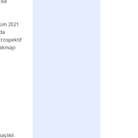
 ise
Ekim 2021
nda
trospektif
bakmayı
aşlıklı