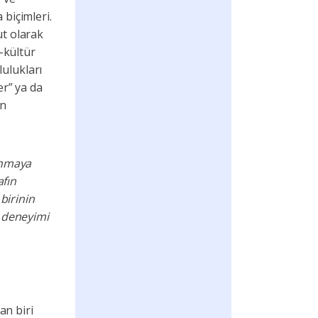
 biçimleri.
ut olarak
-kültür
ulukları
er” ya da
an
lanmaya
fın
birinin
a deneyimi
an biri