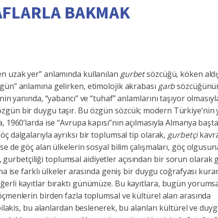
AFLARLA BAKMAK
en uzak yer” anlamında kullanılan
gurbet
sözcüğü, köken aldı
rgün” anlamına gelirken, etimolojik akrabası
garb
sözcüğünü
inin yanında, “yabancı” ve “tuhaf” anlamlarını taşıyor olmasıyl
zgün bir duygu taşır. Bu özgün sözcük; modern Türkiye’nin 
a, 1960’larda ise “Avrupa kapısı”nın açılmasıyla Almanya başt
ç dalgalarıyla ayrıksı bir toplumsal tip olarak,
gurbetçi
kavr
se de göç alan ülkelerin sosyal bilim çalışmaları, göç olgusu
çin, gurbetçiliği toplumsal aidiyetler açısından bir sorun olara
ema ise farklı ülkeler arasında geniş bir duygu coğrafyası kura
ğerli kayıtlar bıraktı günümüze. Bu kayıtlara, bugün yorums
öçmenlerin birden fazla toplumsal ve kültürel alan arasında
bilakis, bu alanlardan beslenerek, bu alanları kültürel ve duy