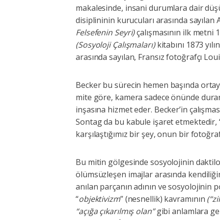
makalesinde, insani durumlara dair düşü
disiplininin kurucuları arasında sayıla
Felsefenin Seyri)
çalışmasının ilk metni 
(Sosyoloji Çalışmaları)
kitabını 1873 yılı
arasında sayılan, Fransız fotoğrafçı Lou
Becker bu sürecin hemen başında ortaya 
mite göre, kamera sadece önünde duran şe
inşasına hizmet eder. Becker’in çalışma
Sontag da bu kabule işaret etmektedir, “
karşılaştığımız bir şey, onun bir fotoğraf
Bu mitin gölgesinde sosyolojinin daktil
ölümsüzleşen imajlar arasında kendiliğin
anılan parçanın adının ve sosyolojinin p
“
objektivizm
” (nesnellik) kavramının
(“z
“açığa çıkarılmış olan”
gibi anlamlara ge