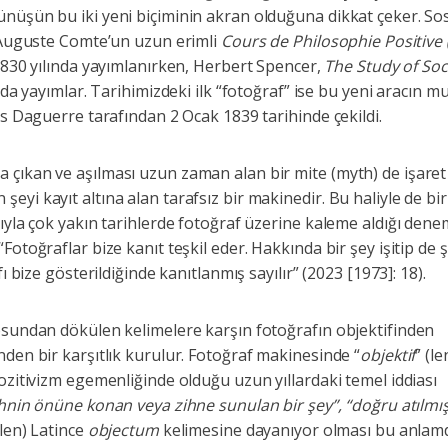
nüşün bu iki yeni biçiminin akran olduğuna dikkat çeker. Sos
n Auguste Comte’un uzun erimli
Cours de Philosophie Positive (
1830 yılında yayımlanırken, Herbert Spencer,
The Study of Soc
nda yayımlar. Tarihimizdeki ilk “fotoğraf” ise bu yeni aracın muc
is Daguerre tarafından 2 Ocak 1839 tarihinde çekildi.
çıkan ve aşılması uzun zaman alan bir mite (myth) de işaret
yi kayıt altına alan tarafsız bir makinedir. Bu haliyle de bir
sıyla çok yakın tarihlerde fotoğraf üzerine kaleme aldığı den
Fotoğraflar bize kanıt teşkil eder. Hakkında bir şey işitip de
ı bize gösterildiğinde kanıtlanmış sayılır” (2023 [1973]: 18).
osundan dökülen kelimelere karşın fotoğrafın objektifinden
den bir karşıtlık kurulur. Fotoğraf makinesinde “
objektif
” (l
ozitivizm egemenliğinde olduğu uzun yıllardaki temel iddiası
ihnin önüne konan veya zihne sunulan bir şey”, “doğru atılmı
len) Latince
objectum
kelimesine dayanıyor olması bu anlam