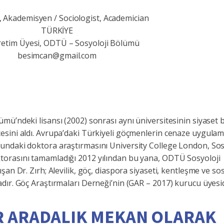
 Akademisyen / Sociologist, Academician
TÜRKİYE
retim Üyesi, ODTÜ – Sosyoloji Bölümü
besimcan@gmail.com
ü’ndeki lisansı (2002) sonrası aynı üniversitesinin siyaset b
sini aldı. Avrupa’daki Türkiyeli göçmenlerin cenaze uygulam
undaki doktora araştırmasını University College London, Sos
orasını tamamladığı 2012 yılından bu yana, ODTÜ Sosyoloji
an Dr. Zırh; Alevilik, göç, diaspora siyaseti, kentleşme ve so
dır. Göç Araştırmaları Derneği’nin (GAR – 2017) kurucu üyesid
BİR ARADALIK MEKAN OLARAK