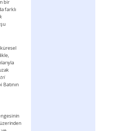
n bir
a farklı
k
mşu
 küresel
ikle,
larıyla
 uzak
tri
i Batının
engesinin
 üzerinden
r ve