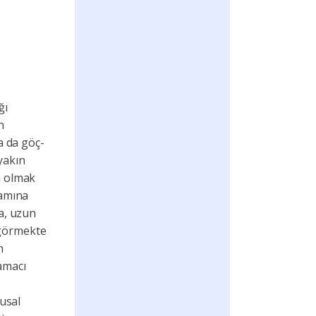
ğı
n
a da göç-
yakın
a olmak
amına
na, uzun
k görmekte
n
amacı
gusal