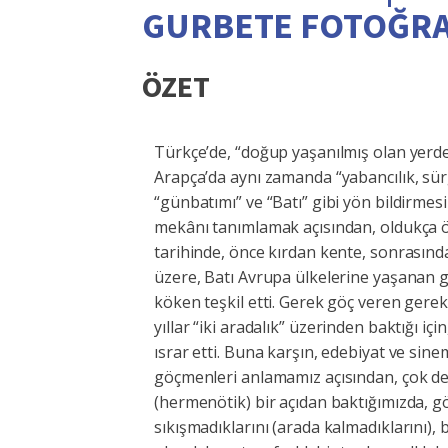
GURBETE FOTOĞR
ÖZET
Türkçe’de, “doğup yaşanılmış olan yerd
Arapça’da aynı zamanda “yabancılık, sü
“günbatımı” ve “Batı” gibi yön bildirmes
mekânı tanımlamak açısından, oldukça ö
tarihinde, önce kırdan kente, sonrasınd
üzere, Batı Avrupa ülkelerine yaşanan gö
köken teşkil etti. Gerek göç veren gerek
yıllar “iki aradalık” üzerinden baktığı i
ısrar etti. Buna karşın, edebiyat ve sin
göçmenleri anlamamız açısından, çok de
(hermenötik) bir açıdan baktığımızda, g
sıkışmadıklarını (arada kalmadıklarını), 