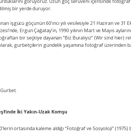
kurduklarını görüyoruz. Uzun göç serüveni içerisinde fotoğraf
ilmiş bir yerde duruyor.
n işgücü göçünün 60’ıncı yılı vesilesiyle 21 Haziran ve 31 
zesi’nde, Ergun Çağatay’ın, 1990 yılının Mart ve Mayıs ayları
ğraftan bir seçkiye dayanan “Biz Buralıyız” (Wir sind hier) re
olarak, gurbetçilerin gündelik yaşamına fotoğraf üzerinden 
 Gurbet.
Keşfinde İki Yakın-Uzak Komşu
erin ortasında kaleme aldığı “Fotoğraf ve Sosyoloji” (1975) b