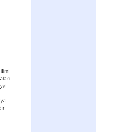
ilimi
aları
yal
syal
ir.