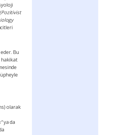
yoloji
Pozitivist
iology
itleri
 eder. Bu
 hakikat
emesinde
 şüpheyle
ens) olarak
ş”
ya da
da