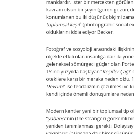
manidardır. İster bir mercekten görülen f
kavram olsun bir şeyin (gören gözün, düşü
konumlanan bu iki düşünüş biçimi zaman
toplumsal keşif
” (photopgrahic social e
olduklarını iddia ediyor Becker.
Fotoğraf ve sosyoloji arasındaki ilişkini
ölçekte etkili olan insanlığa dair iki yön
geleneksel sömürgeci güçler olan Porteki
15’inci yüzyılda başlayan “
Keşifler Çağı
” 
ötekilere karşı bir meraka neden oldu. 18
Devrimi
” ise feodalizmin çözülmesi ve k
kendi içinde önemli dönüşümlere neden
Modern kentler yeni bir toplumsal tip ol
“
yabancı
”nın (the stranger) görkemli b
yeniden tanımlanması gerekti. Dolayısıy
yakınlaşır: (a) insana dair birer düşünüş 