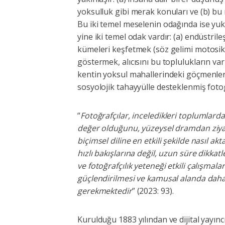
yoksulluk gibi merak konuları ve (b) bu 
Bu iki temel meselenin odağında ise yuk
yine iki temel odak vardır: (a) endüstril
kümeleri keşfetmek (söz gelimi motosikl
göstermek, alıcısını bu toplulukların var
kentin yoksul mahallerindeki göçmenle
sosyolojik tahayyülle desteklenmiş foto
“
Fotoğrafçılar, inceledikleri toplumlard
değer olduğunu, yüzeysel dramdan ziyad
biçimsel diline en etkili şekilde nasıl a
hızlı bakışlarına değil, uzun süre dikka
ve fotoğrafçılık yeteneği etkili çalışma
güçlendirilmesi ve kamusal alanda daha 
gerekmektedir
” (2023: 93).
Kurulduğu 1883 yılından ve dijital yayınc