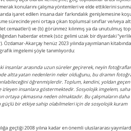
merak konularını çalışma yöntemleri ve elde ettiklerini sunma
arıda işaret edilen insana dair farkındalık genişlemesine koş
eşme sürecinde yeni ortaya çıkan toplumsal sınıflar ve/veya alt
et cemaatleri) ve (b) görünmez kılınmış ya da unutulmuş topl
lığından haberdar etmek (söz gelimi uzak bir diyardaki “yerlil
r). Özdamar-Akarçay henüz 2023 yılında yayımlanan kitabınd
grafik imgelemi şöyle tanımlıyordu:
aki insanlar arasında uzun süreler geçirerek, neyin fotoğraf
e altta yatan nedenlerin neler olduğunu, bu dramın fotoğra
ktarılabileceğini öğrenmişlerdir. Toplum, kendini, yoldan geçen 
tle izleyen insanlara göstermektedir. Sosyolojik imgelem, sah
ların ortaya çıkmasına neden olmaktadır. Bu çalışmaların daha
güçlü bir etkiye sahip olabilmeleri için de sosyolojik kuram
ılığa geçtiği 2008 yılına kadar en önemli uluslararası yayınlard