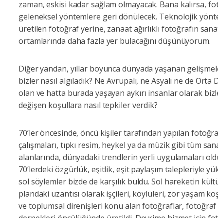
zaman, eskisi kadar sağlam olmayacak. Bana kalırsa, fo
geleneksel yöntemlere geri dönülecek. Teknolojik yönt
üretilen fotoğraf yerine, zanaat ağırlıklı fotoğrafın sana
ortamlarında daha fazla yer bulacağını düşünüyorum.
Diğer yandan, yıllar boyunca dünyada yaşanan gelişmel
bizler nasıl algıladık? Ne Avrupalı, ne Asyalı ne de Orta
olan ve hatta burada yaşayan aykırı insanlar olarak bizl
değişen koşullara nasıl tepkiler verdik?
70’ler öncesinde, öncü kişiler tarafından yapılan fotoğr
çalışmaları, tıpkı resim, heykel ya da müzik gibi tüm san
alanlarında, dünyadaki trendlerin yerli uygulamaları old
70’lerdeki özgürlük, eşitlik, eşit paylaşım talepleriyle y
sol söylemler bizde de karşılık buldu. Sol hareketin kült
plandaki uzantısı olarak işçileri, köylüleri, zor yaşam koş
ve toplumsal direnişleri konu alan fotoğraflar, fotoğraf