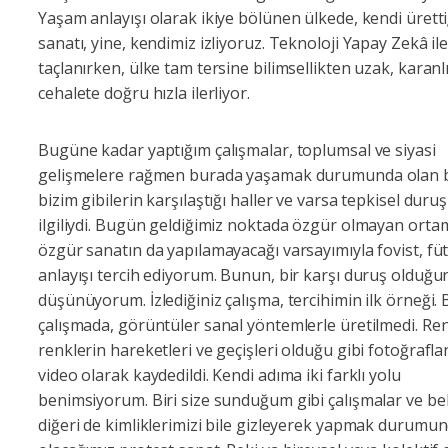
Yaşam anlayışı olarak ikiye bölünen ülkede, kendi ürett
sanatı, yine, kendimiz izliyoruz. Teknoloji Yapay Zekâ il
taçlanırken, ülke tam tersine bilimsellikten uzak, karanl
cehalete doğru hızla ilerliyor.
Bugüne kadar yaptığım çalışmalar, toplumsal ve siyasi
gelişmelere rağmen burada yaşamak durumunda olan 
bizim gibilerin karşılaştığı haller ve varsa tepkisel duruş
ilgiliydi. Bugün geldiğimiz noktada özgür olmayan orta
özgür sanatın da yapılamayacağı varsayımıyla fovist, füt
anlayışı tercih ediyorum. Bunun, bir karşı duruş olduğu
düşünüyorum. İzlediğiniz çalışma, tercihimin ilk örneği. 
çalışmada, görüntüler sanal yöntemlerle üretilmedi. Ren
renklerin hareketleri ve geçişleri olduğu gibi fotoğrafla
video olarak kaydedildi. Kendi adıma iki farklı yolu
benimsiyorum. Biri size sunduğum gibi çalışmalar ve bel
diğeri de kimliklerimizi bile gizleyerek yapmak durumu