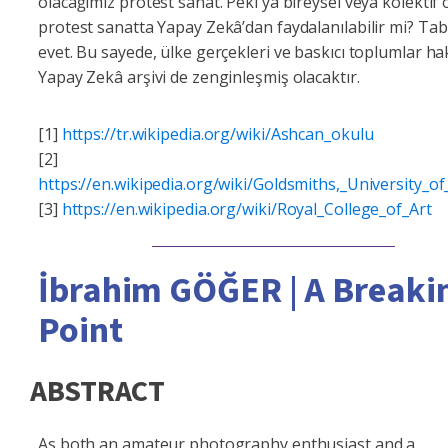
olacağımız protest sanat. Peki ya bireysel veya kolektif 
protest sanatta Yapay Zekâ’dan faydalanılabilir mi? Tabi
evet. Bu sayede, ülke gerçekleri ve baskıcı toplumlar h
Yapay Zekâ arşivi de zenginleşmiş olacaktır.
[1]
https://tr.wikipedia.org/wiki/Ashcan_okulu
[2]
https://en.wikipedia.org/wiki/Goldsmiths,_University_
[3]
https://en.wikipedia.org/wiki/Royal_College_of_Art
İbrahim GÖĞER | A Breaki
Point
ABSTRACT
As both an amateur photography enthusiast and a