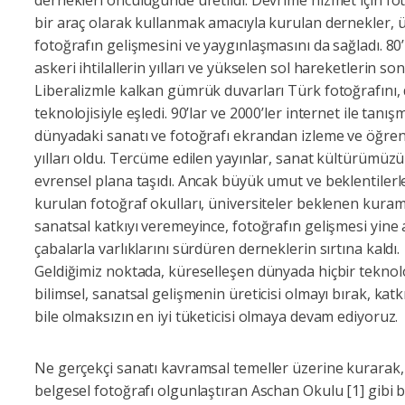
dernekleri öncülüğünde üretildi. Devrime hizmet için fo
bir araç olarak kullanmak amacıyla kurulan dernekler, 
fotoğrafın gelişmesini ve yaygınlaşmasını da sağladı. 80’
askeri ihtilallerin yılları ve yükselen sol hareketlerin so
Liberalizmle kalkan gümrük duvarları Türk fotoğrafını,
teknolojisiyle eşledi. 90’lar ve 2000’ler internet ile tanış
dünyadaki sanatı ve fotoğrafı ekrandan izleme ve öğr
yılları oldu. Tercüme edilen yayınlar, sanat kültürümüzü
evrensel plana taşıdı. Ancak büyük umut ve beklentilerl
kurulan fotoğraf okulları, üniversiteler beklenen kuram
sanatsal katkıyı veremeyince, fotoğrafın gelişmesi yine
çabalarla varlıklarını sürdüren derneklerin sırtına kaldı.
Geldiğimiz noktada, küreselleşen dünyada hiçbir teknolo
bilimsel, sanatsal gelişmenin üreticisi olmayı bırak, katk
bile olmaksızın en iyi tüketicisi olmaya devam ediyoruz.
Ne gerçekçi sanatı kavramsal temeller üzerine kurarak,
belgesel fotoğrafı olgunlaştıran Aschan Okulu [1] gibi b