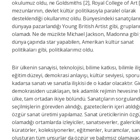
okulumuz oldu, ne Goldsmiths [2], Royal College of Art [
mezunlarının, devlet kültür politikasıyla paralel olarak
desteklendiği okullarımız oldu. Bünyesindeki sanatçıları
dünyaya pazarlandığı Young British Artist gibi, grupları
olamadı. Ne de müzikte Michael Jackson, Madonna gibi yı
dünya çapında star yapabilen, Amerikan kültür sanat
politikaları gibi, politikalarımız oldu.
Bir ülkenin sanayisi, teknolojisi, bilime katkısı, bilimle iliş
eğitim düzeyi, demokrasi anlayışı, kültür seviyesi, sporu
kadarsa sanatı ve sanatla ilişkisi de o kadar olacaktır. G
demokrasiden uzaklaşan, tek adamlık rejimin hevesine 
ülke, tam ortadan ikiye bölündü. Sanatçıların sorgulandı
seçilmişlerin görevden alındığı, gazetecilerin içeri atıldığ
özgür sanat üretimi yapılamaz. Sanat üreticilerinin özg
olamadığı ortamlarda izleyiciler, sanatseverler, galericile
küratörler, koleksiyonerler, eğitmenler, kuramcılar, san
oluşturan tüm unsurlar da özgür ve bağımsız olamayaca