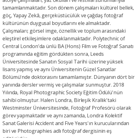
atölye çalışmaları, yaz okulları ve festival sunumlarıyla
tamamlanmaktadır. Son dönem çalışmaları kültürel bellek,
göç, Yapay Zekâ, gerçeküstücülük ve çağdaş fotoğraf
kültürünün duygusal boyutlarını ele almaktadır.
Çalışmaları; görsel imge, öznellik ve toplum arasındaki
eleştirel etkileşimlere odaklanmaktadır. Polytechnic of
Central London'da ünlü BA (Hons) Film ve Fotoğraf Sanatı
programında eğitim gördükten sonra, Leeds
Üniversitesinde Sanatın Sosyal Tarihi üzerine yüksek
lisans yapmış ve aynı Üniversitenin Güzel Sanatlar
Bölümü'nde doktorasını tamamlamıştır. Dünyanın dört bir
yanında dersler vermiş ve çalışmalar sunmuştur. 2018
Yılında, Royal Photographic Society Eğitim Ödülü'nün
sahibi olmuştur. Halen Londra, Birleşik Krallık'taki
Westminster Üniversitesinde, Fotoğraf Profesörü olarak
görev yapmaktadır ve aynı zamanda, Londra Kolektif
Sanat Galerisi Accident and Five Years'ın kurucularından
biri ve Photographies adlı fotoğraf dergisinin eş