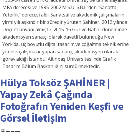
1993-94 Claremont Graduate University’de tamamlayarak,
MFA derecesi ve 1995-2002 M.S.Ü. S.B.E.’den “Sanatta
Yeterlik” derecesi aldı. Sanatsal ve akademik çalışmalarını,
yirmi yılı aşkındır bir süredir yürüten Şahiner, 2012 yılında
Doçent unvanı almıştır. 2015-16 Güz ve Bahar döneminde
akademisyen sanatçı olarak davetli bulunduğu New
York’da, üç boyutlu dijital tasarım ve çoğaltma tekniklerine
yönelik çalışmalar yapan sanatçı, akademisyen olarak
görev aldığı İstanbul Altınbaş Üniversitesi’nde Grafik
Tasarım Bölüm Başkanlığını sürdürmektedir.
Hülya Toksöz ŞAHİNER |
Yapay Zekâ Çağında
Fotoğrafın Yeniden Keşfi ve
Görsel İletişim