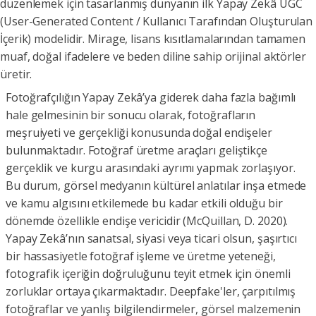
düzenlemek için tasarlanmış dünyanın ilk Yapay Zekâ UGC
(User-Generated Content / Kullanıcı Tarafından Oluşturulan
İçerik) modelidir. Mirage, lisans kısıtlamalarından tamamen
muaf, doğal ifadelere ve beden diline sahip orijinal aktörler
üretir.
Fotoğrafçılığın Yapay Zekâ’ya giderek daha fazla bağımlı
hale gelmesinin bir sonucu olarak, fotoğrafların
meşruiyeti ve gerçekliği konusunda doğal endişeler
bulunmaktadır. Fotoğraf üretme araçları geliştikçe
gerçeklik ve kurgu arasındaki ayrımı yapmak zorlaşıyor.
Bu durum, görsel medyanın kültürel anlatılar inşa etmede
ve kamu algısını etkilemede bu kadar etkili olduğu bir
dönemde özellikle endişe vericidir (McQuillan, D. 2020).
Yapay Zekâ’nın sanatsal, siyasi veya ticari olsun, şaşırtıcı
bir hassasiyetle fotoğraf işleme ve üretme yeteneği,
fotografik içeriğin doğruluğunu teyit etmek için önemli
zorluklar ortaya çıkarmaktadır. Deepfake'ler, çarpıtılmış
fotoğraflar ve yanlış bilgilendirmeler, görsel malzemenin