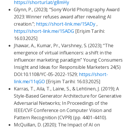
https://shorturl.at/g8mHy
Glynn, P., (2023); “Sony World Photography Award
2023: Winner refuses award after revealing AI
creation.”;
https://short-link.me/15ADy
,
https://short-link.me/15ADG
[Erişim Tarihi:
16.03.2025]
Jhawar, A., Kumar, Pr., Varshney, S. (2023); “The
emergence of virtual influencers: a shift in the
influencer marketing paradigm” Young Consumers
Insight and Ideas for Responsible Marketers 24(5)
DOI:10.1108/YC-05-2022-1529;
https://short-
link.me/11qGO
[Erişim Tarihi: 16.03.2025]
Karras, T., Aila, T., Laine, S., & Lehtinen, J. (2019); A
Style-Based Generator Architecture for Generative
Adversarial Networks; In Proceedings of the
IEEE/CVF Conference on Computer Vision and
Pattern Recognition (CVPR) (pp. 4401-4410).
McQuillan, D. (2020); The Impact of AI on