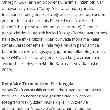
Örneğin; GAN'ların en popüler kullanımlarından biri, var
olmayan ve yalnızca Yapay Zekâ tarafından yaratılan
insanların hiper-gerçekçi fotoğraflarını içeren bir rondom
yüz üretici sitesi olan This Person Does Not Exist'tir
(https://this-person-does-not-exist.com/en). O kadar
gerçekçidirler ki, gerçek kişileri fotoğraflardan ayırt etmek
neredeyse imkansızdır. Ticari dünyada moda markaları,
sanal kıyafet denemelerinde veya reklam panolarında
kullanılmak üzere bilgisayar yapımı modeller oluşturmak
için GAN'ları kullanarak gerçeklik ve kurgu arasındaki
ayırımı belirsizleştirmektedir (Karras, T. ve arkadaşları,
2019).
Deepfake Teknolojisi ve Etik Kaygılar
Yapay Zekâ yaratıcılığı artırabilirken, aynı zamanda etik
zorlukları da beraberinde getirmektedir. Video ve
fotoğraflardaki yüzleri başka kişilerin yüzleriyle
değiştirmek için Yapay Zekâ’yı kullanan Deepfake