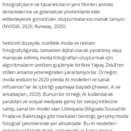
fotoğrafçıların ve tasarımcıların yeni fikirleri anında
denemelerine ve geleneksel yöntemlerle elde
edilemeyecek görüntüler oluşturmalarına olanak tanıyor
(NVIDIA, 2025; Runway, 2025).
Sektörel düzeyde, özellikle moda ve reklam
fotoğrafçılığında, tamamen dijital olarak yaratılmış veya
manipüle edilmiş moda fotoğrafları oluşturmak için
algoritmaların üretken güçleriyle birlikte Yapay Zekâ’nın
stilleri anlama yeteneğinden yararlanıyorlar. Örneğin;
moda endüstrisi 2020 yılında AI modelleri ve sanal
influencer'lar ile işbirliği yapmaya başladı (Jhawar, A. ve
arkadaşları, 2023). Bunun bir örneği, AI kullanılarak
yaratılan ve sosyal medyada geniş bir takipçi kitlesine
sahip, sanal bir model olan Lilmiquela (Miguela Sousa)'dır.
Prada ve Balenciaga gibi markaları tanıttığı, gerçekçi moda
fotoğraf çekimlerinde yer almaktadır. Bu AI modelleri
geleneksel fotoğrafçılık, reklamcılık ve hatta görsel