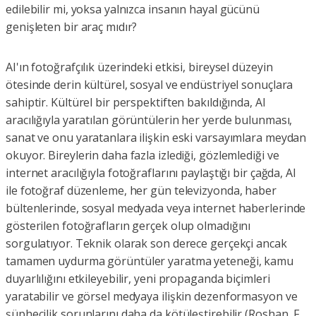
edilebilir mi, yoksa yalnızca insanın hayal gücünü
genişleten bir araç mıdır?
AI'ın fotoğrafçılık üzerindeki etkisi, bireysel düzeyin
ötesinde derin kültürel, sosyal ve endüstriyel sonuçlara
sahiptir. Kültürel bir perspektiften bakıldığında, AI
aracılığıyla yaratılan görüntülerin her yerde bulunması,
sanat ve onu yaratanlara ilişkin eski varsayımlara meydan
okuyor. Bireylerin daha fazla izlediği, gözlemlediği ve
internet aracılığıyla fotoğraflarını paylaştığı bir çağda, AI
ile fotoğraf düzenleme, her gün televizyonda, haber
bültenlerinde, sosyal medyada veya internet haberlerinde
gösterilen fotoğrafların gerçek olup olmadığını
sorgulatıyor. Teknik olarak son derece gerçekçi ancak
tamamen uydurma görüntüler yaratma yeteneği, kamu
duyarlılığını etkileyebilir, yeni propaganda biçimleri
yaratabilir ve görsel medyaya ilişkin dezenformasyon ve
şüphecilik sorunlarını daha da kötüleştirebilir (Roshan, F.