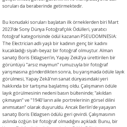
soruları da beraberinde getirmektedir.
Bu konudaki soruları başlatan ilk örneklerden biri Mart
2023’de Sony Dünya Fotoğrafçılık Ödülleri, yaratıcı
fotoğraf kategorisinde ödül kazanan PSEUDOMNESIA:
The Electrician adlı yaşlı bir kadının genç bir kadını
kucakladığı siyah-beyaz bir fotoğraf olmuştur. Alman
sanatçı Boris Eldagsen’in, Yapay Zekâ’ya ürettirilen bir
görüntüyü "arsız maymun" rumuzuyla bir fotoğraf
yarışmasına gönderdikten sonra, bu yarışmada ödüle layık
görülmesi, Yapay Zekâ’nın sanat dünyasındaki yeri
hakkında bir tartışma başlatmış oldu. Çalışmanın ödüle
layık görülmesinin nedeni basın bülteninde; "akıldan
çıkmayan" ve "1940'ların aile portrelerinin görsel dilini
anımsatan" olarak duyuruldu. Ancak Berlin'de yaşayan
sanatçı Boris Eldagsen ödülü geri çevirdi. Çalışmasının
aslında özğün bir fotoğraf olmadığını açıkladı: Bunu, bir