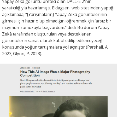
Yapay Zekâ görüntü üreteci olan DALL-E 2'nin
yaratıcılığıyla hazırlamıştı. Eldagsen, web sitesinden yaptığı
açıklamada; "[Yarışmaların] Yapay Zekâ görüntülerinin
girmesi için hazır olup olmadığını öğrenmek için ‘arsız bir
maymun’ rumuzuyla başvurdum." dedi. Bu durum Yapay
Zekâ tarafından oluşturulan veya desteklenen
görüntülerin sanat olarak kabul edilip edilemeyeceği
konusunda yoğun tartışmalara yol açmıştır (Parshall, A.
2023; Glynn, P. 2023).