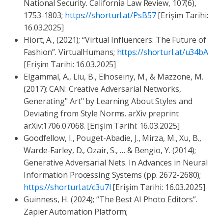
National Security. California Law Review, 107(6),
1753-1803;
https://shorturl.at/PsB57
[Erişim Tarihi:
16.03.2025]
Hiort, A., (2021); “Virtual Influencers: The Future of
Fashion”. VirtualHumans;
https://shorturl.at/u34bA
[Erişim Tarihi: 16.03.2025]
Elgammal, A., Liu, B., Elhoseiny, M., & Mazzone, M.
(2017); CAN: Creative Adversarial Networks,
Generating" Art" by Learning About Styles and
Deviating from Style Norms. arXiv preprint
arXiv;1706.07068. [Erişim Tarihi: 16.03.2025]
Goodfellow, I., Pouget-Abadie, J., Mirza, M., Xu, B.,
Warde-Farley, D., Ozair, S., … & Bengio, Y. (2014);
Generative Adversarial Nets. In Advances in Neural
Information Processing Systems (pp. 2672-2680);
https://shorturl.at/c3u7l
[Erişim Tarihi: 16.03.2025]
Guinness, H. (2024); “The Best AI Photo Editors”.
Zapier Automation Platform;