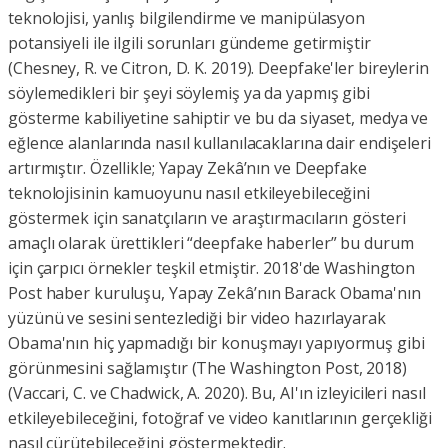
teknolojisi, yanlış bilgilendirme ve manipülasyon
potansiyeli ile ilgili sorunları gündeme getirmiştir
(Chesney, R. ve Citron, D. K. 2019). Deepfake'ler bireylerin
söylemedikleri bir şeyi söylemiş ya da yapmış gibi
gösterme kabiliyetine sahiptir ve bu da siyaset, medya ve
eğlence alanlarında nasıl kullanılacaklarına dair endişeleri
artırmıştır. Özellikle; Yapay Zekâ’nın ve Deepfake
teknolojisinin kamuoyunu nasıl etkileyebileceğini
göstermek için sanatçıların ve araştırmacıların gösteri
amaçlı olarak ürettikleri “deepfake haberler” bu durum
için çarpıcı örnekler teşkil etmiştir. 2018'de Washington
Post haber kuruluşu, Yapay Zekâ’nın Barack Obama'nın
yüzünü ve sesini sentezlediği bir video hazırlayarak
Obama'nın hiç yapmadığı bir konuşmayı yapıyormuş gibi
görünmesini sağlamıştır (The Washington Post, 2018)
(Vaccari, C. ve Chadwick, A. 2020). Bu, AI'ın izleyicileri nasıl
etkileyebileceğini, fotoğraf ve video kanıtlarının gerçekliği
nasıl çürütebileceğini göstermektedir.