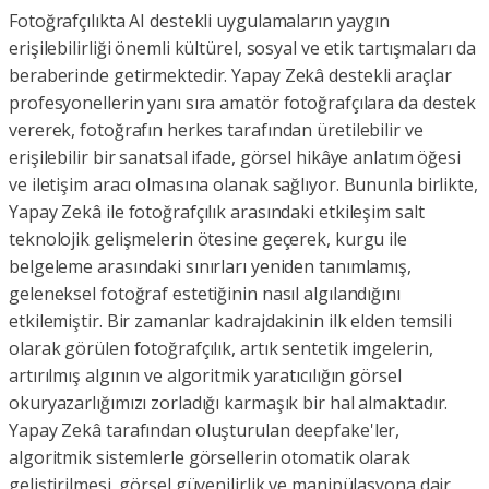
Fotoğrafçılıkta AI destekli uygulamaların yaygın
erişilebilirliği önemli kültürel, sosyal ve etik tartışmaları da
beraberinde getirmektedir. Yapay Zekâ destekli araçlar
profesyonellerin yanı sıra amatör fotoğrafçılara da destek
vererek, fotoğrafın herkes tarafından üretilebilir ve
erişilebilir bir sanatsal ifade, görsel hikâye anlatım öğesi
ve iletişim aracı olmasına olanak sağlıyor. Bununla birlikte,
Yapay Zekâ ile fotoğrafçılık arasındaki etkileşim salt
teknolojik gelişmelerin ötesine geçerek, kurgu ile
belgeleme arasındaki sınırları yeniden tanımlamış,
geleneksel fotoğraf estetiğinin nasıl algılandığını
etkilemiştir. Bir zamanlar kadrajdakinin ilk elden temsili
olarak görülen fotoğrafçılık, artık sentetik imgelerin,
artırılmış algının ve algoritmik yaratıcılığın görsel
okuryazarlığımızı zorladığı karmaşık bir hal almaktadır.
Yapay Zekâ tarafından oluşturulan deepfake'ler,
algoritmik sistemlerle görsellerin otomatik olarak
geliştirilmesi, görsel güvenilirlik ve manipülasyona dair