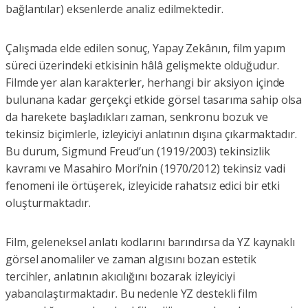
bağlantılar) eksenlerde analiz edilmektedir.
Çalışmada elde edilen sonuç, Yapay Zekânın, film yapım
süreci üzerindeki etkisinin hâlâ gelişmekte olduğudur.
Filmde yer alan karakterler, herhangi bir aksiyon içinde
bulunana kadar gerçekçi etkide görsel tasarıma sahip olsa
da harekete başladıkları zaman, senkronu bozuk ve
tekinsiz biçimlerle, izleyiciyi anlatının dışına çıkarmaktadır.
Bu durum, Sigmund Freud’un (1919/2003) tekinsizlik
kavramı ve Masahiro Mori’nin (1970/2012) tekinsiz vadi
fenomeni ile örtüşerek, izleyicide rahatsız edici bir etki
oluşturmaktadır.
Film, geleneksel anlatı kodlarını barındırsa da YZ kaynaklı
görsel anomaliler ve zaman algısını bozan estetik
tercihler, anlatının akıcılığını bozarak izleyiciyi
yabancılaştırmaktadır. Bu nedenle YZ destekli film