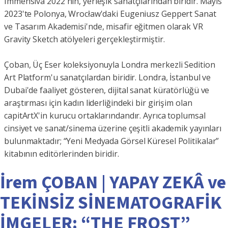
Immensiva 2022'nin, yerleşik sanatçılarından biridir. Mayıs
2023'te Polonya, Wrocław'daki Eugeniusz Geppert Sanat
ve Tasarım Akademisi'nde, misafir eğitmen olarak VR
Gravity Sketch atölyeleri gerçekleştirmiştir.
Çoban, Üç Eser koleksiyonuyla Londra merkezli Sedition
Art Platform'u sanatçılardan biridir. Londra, İstanbul ve
Dubai'de faaliyet gösteren, dijital sanat küratörlüğü ve
araştırması için kadın liderliğindeki bir girişim olan
capitArtX'in kurucu ortaklarındandır. Ayrıca toplumsal
cinsiyet ve sanat/sinema üzerine çeşitli akademik yayınları
bulunmaktadır; “Yeni Medyada Görsel Küresel Politikalar”
kitabının editörlerinden biridir.
İrem ÇOBAN | YAPAY ZEKÂ ve
TEKİNSİZ SİNEMATOGRAFİK
İMGELER: “THE FROST”