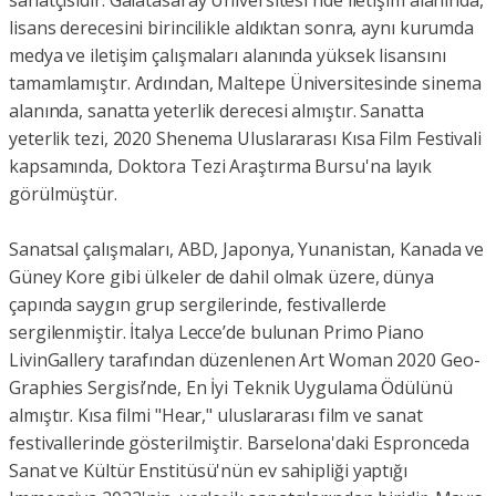
sanatçısıdır. Galatasaray Üniversitesi'nde iletişim alanında,
lisans derecesini birincilikle aldıktan sonra, aynı kurumda
medya ve iletişim çalışmaları alanında yüksek lisansını
tamamlamıştır. Ardından, Maltepe Üniversitesinde sinema
alanında, sanatta yeterlik derecesi almıştır. Sanatta
yeterlik tezi, 2020 Shenema Uluslararası Kısa Film Festivali
kapsamında, Doktora Tezi Araştırma Bursu'na layık
görülmüştür.
Sanatsal çalışmaları, ABD, Japonya, Yunanistan, Kanada ve
Güney Kore gibi ülkeler de dahil olmak üzere, dünya
çapında saygın grup sergilerinde, festivallerde
sergilenmiştir. İtalya Lecce’de bulunan Primo Piano
LivinGallery tarafından düzenlenen Art Woman 2020 Geo-
Graphies Sergisi’nde, En İyi Teknik Uygulama Ödülünü
almıştır. Kısa filmi "Hear," uluslararası film ve sanat
festivallerinde gösterilmiştir. Barselona'daki Espronceda
Sanat ve Kültür Enstitüsü'nün ev sahipliği yaptığı