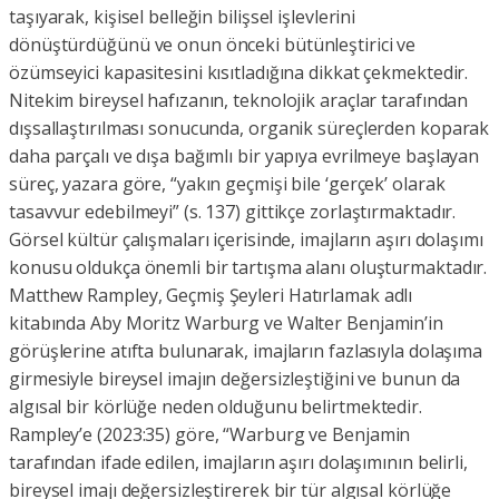
taşıyarak, kişisel belleğin bilişsel işlevlerini
dönüştürdüğünü ve onun önceki bütünleştirici ve
özümseyici kapasitesini kısıtladığına dikkat çekmektedir.
Nitekim bireysel hafızanın, teknolojik araçlar tarafından
dışsallaştırılması sonucunda, organik süreçlerden koparak
daha parçalı ve dışa bağımlı bir yapıya evrilmeye başlayan
süreç, yazara göre, “yakın geçmişi bile ‘gerçek’ olarak
tasavvur edebilmeyi” (s. 137) gittikçe zorlaştırmaktadır.
Görsel kültür çalışmaları içerisinde, imajların aşırı dolaşımı
konusu oldukça önemli bir tartışma alanı oluşturmaktadır.
Matthew Rampley, Geçmiş Şeyleri Hatırlamak adlı
kitabında Aby Moritz Warburg ve Walter Benjamin’in
görüşlerine atıfta bulunarak, imajların fazlasıyla dolaşıma
girmesiyle bireysel imajın değersizleştiğini ve bunun da
algısal bir körlüğe neden olduğunu belirtmektedir.
Rampley’e (2023:35) göre, “Warburg ve Benjamin
tarafından ifade edilen, imajların aşırı dolaşımının belirli,
bireysel imajı değersizleştirerek bir tür algısal körlüğe