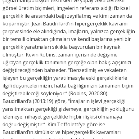
çağda manipülasyon teknikleri ve yapay zekâ destekli
görsel üretim biçimleri, imgelerin referans aldığı fiziksel
gerçeklik ile arasındaki bağı zayıflatmış ve kimi zaman da
koparmıştır. Jean Baudrillard’ın hipergerçeklik kavramı
çerçevesinde ele alındığında, imajların, yalnızca gerçekliğin
bir temsili olmaktan çıkmaları ve kendi başlarına yeni bir
gerçeklik yaratmaları sıklıkla başvurulan bir kaynak
olmuştur. Kevin Robins, zaman içerisinde değişime
uğrayan gerçeklik tanımının gerçeğe olan bakış açışımızı
değiştireceğinden bahseder. “Benzetilmiş ve vekaleten
işleyen bu gerçekliğin yaratılmasıyla eski gerçekliklerle
ilgili düşüncelerimizin, hatta bağlılığımızın tamamen biçim
değiştirebileceği söyleniyor.” (Robins, 2020:80).
Baudrillard’a (2013:19) göre, “İmajların işlevi gerçekliği
yansıtmaktan gerçekliği gizlemeye, gerçekliğin yokluğunu
izlemeye, nihayet gerçeklikle hiçbir ilişkisi olmamaya
doğru değişmiştir.”. Kim Toffoletti’ye göre ise
Baudrillard’ın simülakr ve hipergerçeklik kavramları