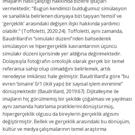
imajların nasıl çalıştığı hakkında bizlere ipuçları
vermektedir; “Bugün kendimizi bulduğumuz simülasyon
ve sanallıkla belirlenen dünyaya bizi taşıyan ‘temsil’ ve
‘gerçeklik’ arasındaki değişen ilişki hakkında yardımcı
olabilir.” (Toffoletti, 2020:24). Toffoletti, aynı zamanda,
Baudrillard’ın “simülakr düzeni”nden bahsederek
simülasyon ve hipergerçeklik kavramlarının üçüncü
simülakr düzeni içerisinde yer aldığına değinmektedir.
Dolayısıyla fotoğrafın ontolojik olarak gerçek bir temel
referansa sahip olup olmadığını belirlemek, artık
neredeyse imkânsız hale gelmiştir. Baudrillard’a göre “bu
evren ‘binaire’ 0/1 (ikili yapı) bir sayısal işlem evrenine”
dönüşmektedir (Baudrillard, 2019:67). Dijitalleşme ile
imajların hiç görülmemiş bir şekilde çoğalması ve yayılması
aynı zamanda hatırlama pratiklerini dönüştürmüş,
hipergerçeklik olgusu da bireylerin gerçeklik algısını
değiştirmiştir. Bellek ve gerçeklik arasındaki bu dönüşüm,
kültür ve medya çalışmalarının temel araştırma