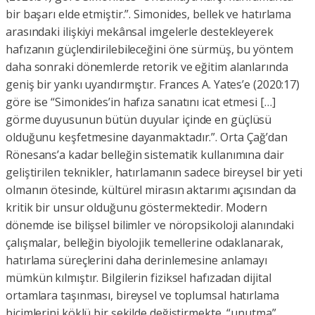
bir başarı elde etmiştir.”. Simonides, bellek ve hatırlama
arasındaki ilişkiyi mekânsal imgelerle destekleyerek
hafızanın güçlendirilebileceğini öne sürmüş, bu yöntem
daha sonraki dönemlerde retorik ve eğitim alanlarında
geniş bir yankı uyandırmıştır. Frances A. Yates’e (2020:17)
göre ise “Simonides’in hafıza sanatını icat etmesi […]
görme duyusunun bütün duyular içinde en güçlüsü
olduğunu keşfetmesine dayanmaktadır.”. Orta Çağ’dan
Rönesans’a kadar belleğin sistematik kullanımına dair
geliştirilen teknikler, hatırlamanın sadece bireysel bir yeti
olmanın ötesinde, kültürel mirasın aktarımı açısından da
kritik bir unsur olduğunu göstermektedir. Modern
dönemde ise bilişsel bilimler ve nöropsikoloji alanındaki
çalışmalar, belleğin biyolojik temellerine odaklanarak,
hatırlama süreçlerini daha derinlemesine anlamayı
mümkün kılmıştır. Bilgilerin fiziksel hafızadan dijital
ortamlara taşınması, bireysel ve toplumsal hatırlama
biçimlerini köklü bir şekilde değiştirmekte, “unutma”