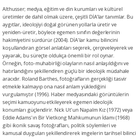
Althusser; medya, eğitim ve din kurumları ve kültürel
üretimler de dahil olmak üzere, çeşitli DİA’lar tanımlar. Bu
aygıtlar, ideolojiyi doğal görünen yollarla üretir ve
yeniden-üretir, böylece egemen sınıfın değerlerinin
hakimiyetini sürdürür (2004). DİA'lar kamu bilincini
koşullandıran görsel anlatıları seçerek, çerçeveleyerek ve
yayarak, bu süreçte oldukça önemli bir rol oynar.
Örneğin, foto-muhabirliği olayların nasıl anlaşıldığını ve
hatırlandığını şekillendiren güçlü bir ideolojik müdahale
aracıdır. Roland Barthes, fotoğrafların gerçekliği tasvir
etmekle kalmayıp ona nasıl anlam yüklediğini
vurgulamıştır (1996). Haber medyasındaki görüntülerin
seçimi kamuoyunu etkileyerek egemen ideolojik
konumları güçlendirir. Nick Ut'un Napalm Kız (1972) veya
Eddie Adams'ın Bir Vietkong Mahkumunun İdamı (1968)
gibi ikonik savaş fotoğrafları, politik söylemleri ve
kamusal duyguları şekillendirerek imgelerin tarihsel bilinci