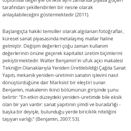
toplumsal değeriyle birlikte aynı zamanda piyasa güçleri
tarafından şekillendirilen bir nesne olarak
anlaşılabileceğini göstermektedir (2011).
Başlangıçta hakiki temsiller olarak algılanan fotoğraflar,
küresel sanat piyasasında metalaşmış mallar haline
gelmiştir. Değişim değerleri çoğu zaman kullanım
değerlerinin önüne geçerek kapitalist üretim biçimlerini
pekiştirmektedir. Walter Benjamin'in ufuk açıcı makalesi
Tekniğin Olanaklarıyla Yeniden Üretilebildiği Çağda Sanat
Yapıtı, mekanik yeniden-üretimin sanatın işlevini nasıl
dönüştürdüğüne dair Marksist bir eleştiri sunar.
Benjamin, makalenin ikinci bölümünün girişinde şunu
belirtir: “En etkin düzeydeki yeniden-üretimde bile eksik
olan bir yan vardır: sanat yapıtının şimdi ve burada’lığı -
başka bir deyişle, bulunduğu yerde biriciklik niteliğini
taşıyan varlığı.” (Benjamin, 2007; 53).