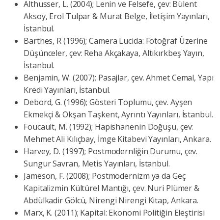
Althusser, L. (2004); Lenin ve Felsefe, çev: Bülent
Aksoy, Erol Tulpar & Murat Belge, İletişim Yayınları,
İstanbul.
Barthes, R (1996); Camera Lucida: Fotoğraf Üzerine
Düşünceler, çev: Reha Akçakaya, Altıkırkbeş Yayın,
İstanbul.
Benjamin, W. (2007); Pasajlar, çev. Ahmet Cemal, Yapı
Kredi Yayınları, İstanbul.
Debord, G. (1996); Gösteri Toplumu, çev. Ayşen
Ekmekçi & Okşan Taşkent, Ayrıntı Yayınları, İstanbul.
Foucault, M. (1992); Hapishanenin Doğuşu, çev:
Mehmet Ali Kılıçbay, İmge Kitabevi Yayınları, Ankara.
Harvey, D. (1997); Postmodernliğin Durumu, çev.
Sungur Savran, Metis Yayınları, İstanbul.
Jameson, F. (2008); Postmodernizm ya da Geç
Kapitalizmin Kültürel Mantığı, çev. Nuri Plümer &
Abdülkadir Gölcü, Nirengi Nirengi Kitap, Ankara.
Marx, K. (2011); Kapital: Ekonomi Politiğin Eleştirisi