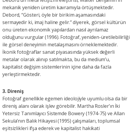
Debord'un meta fetişizmi eleştirisi, Walter Benjamin'in
mekanik yeniden üretim kavramıyla örtüşmektedir.
Debord, “Gösteri, öyle bir birikim aşamasındaki
sermayedir ki, imaj haline gelir.” diyerek, görsel kültürün
onu üreten ekonomik yapılardan nasıl ayrılamaz
olduğunu vurgular (1996). Fotoğraf, yeniden-üretilebilirliği
ile görsel deneyimin metalaşmasını örneklemektedir.
İkonik fotoğraflar sanat piyasasında yüksek değerli
metalar olarak alınıp satılmakta, bu da medium’u,
kapitalist değişim sistemlerinin içine daha da fazla
yerleştirmektedir.
3. Direniş
Fotoğraf genellikle egemen ideolojiyle uyumlu olsa da bir
direniş alanı olarak işlev görebilir. Martha Rosler’ın İki
Yetersiz Tanımlayıcı Sistemde Bowery (1974-75) ve Allan
Sekula’nın Balık Hikayesi (1995) çalışmaları, toplumsal
eşitsizlikleri ifşa ederek ve kapitalist hakikati