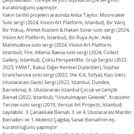
çalışmaktadır. Türkiye ve yurt dışında birçok serginin
küratörlüğünü yapmıştır.
Yakın tarihli projeleri arasında Anita Taylor, Moonraker
Solo sergi (2024, Vision Art Platform, İstanbul), Bir Varış
Bir Yokuş, Ahmet Rüstem & Hakan Sorar solo sergi (2024,
Vision Art Platform, İstanbul), Bir Rüya Açılır, Aida
Mahmudova solo sergi (2024, Vision Art Platform,
İstanbul), Fire, Albena Baeva solo sergi (2024, Collect
Gallery, İstanbul), Çoklu Perspektifte, Grup Sergisi (2022-
2023, YARAT, Bakü) Diğer Kentsel Düzen(ler), Sophia
Grancharova solo sergi (2022, the ICA, Sofya), Kazı İzleri,
Uluslararası Gezici Sergi (2022, İstanbul, Dundee,
Barcelona), 6. Uluslararası İstanbul Çocuk ve Gençlik
Bienali (2022, İstanbul), “Unutulmayan Gelecek”, Krassimir
Terziev solo sergi (2019, Versus Art Projects, İstanbul)
sayılabilir. 3. Çanakkale Bienali, 3. ve 4. Uluslararası Mardin
Bienalleri ve 1. Akdeniz Çağdaş Sanat Bienali’nin eş-
küratörlüğünü yapmıştır.