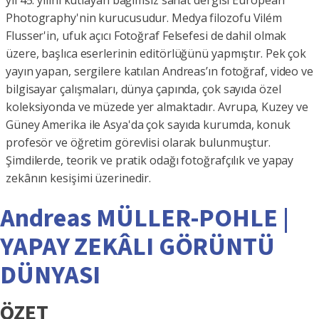
yıl 45. yılını kutlayan bağımsız sanat dergisi European
Photography'nin kurucusudur. Medya filozofu Vilém
Flusser'in, ufuk açıcı Fotoğraf Felsefesi de dahil olmak
üzere, başlıca eserlerinin editörlüğünü yapmıştır. Pek çok
yayın yapan, sergilere katılan Andreas’ın fotoğraf, video ve
bilgisayar çalışmaları, dünya çapında, çok sayıda özel
koleksiyonda ve müzede yer almaktadır. Avrupa, Kuzey ve
Güney Amerika ile Asya'da çok sayıda kurumda, konuk
profesör ve öğretim görevlisi olarak bulunmuştur.
Şimdilerde, teorik ve pratik odağı fotoğrafçılık ve yapay
zekânın kesişimi üzerinedir.
Andreas MÜLLER-POHLE |
YAPAY ZEKÂLI GÖRÜNTÜ
DÜNYASI
ÖZET