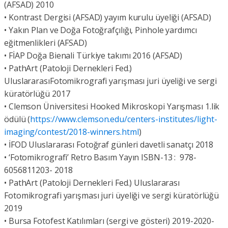
(AFSAD) 2010
• Kontrast Dergisi (AFSAD) yayım kurulu üyeliği (AFSAD)
• Yakın Plan ve Doğa Fotoğrafçılığı, Pinhole yardımcı
eğitmenlikleri (AFSAD)
• FİAP Doğa Bienali Türkiye takımı 2016 (AFSAD)
• PathArt (Patoloji Dernekleri Fed.)
UluslararasıFotomikrografi yarışması juri üyeliği ve sergi
küratörlüğü 2017
• Clemson Üniversitesi Hooked Mikroskopi Yarışması 1.lik
ödülü (
https://www.clemson.edu/centers-institutes/light-
imaging/contest/2018-winners.html
)
• İFOD Uluslararası Fotoğraf günleri davetli sanatçı 2018
• ‘Fotomikrografi’ Retro Basım Yayın ISBN-13 : ‎ 978-
6056811203- 2018
• PathArt (Patoloji Dernekleri Fed.) Uluslararası
Fotomikrografi yarışması juri üyeliği ve sergi küratörlüğü
2019
• Bursa Fotofest Katılımları (sergi ve gösteri) 2019-2020-