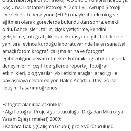
oldu. Hacettepe Ünv., Patoloji A.D Sitoloji Ünitesi’nde 32 yıl,
Koç Ünv., Hastanesi Patoloji A.D da 1 yıl, Avrupa Sitoloji
Dernekleri Federasyonu (EFCS) onaylı sitoteknolog ve
eğitmen olarak görevlerde bulunduktan sonra, emekli
oldu. Bahçe işleri, tarım, çiçek yetiştirme, kendini
geliştirme, fotoğrafçılık, ev dekorasyonu gibi hobilerinin
yanı sıra, evinde kurduğu laboratuvarında halen sanatsal
amaçlı fotomikrografi çalışmalarına ve fotoğraf
eğitmenliğine devam etmekte. Fotomikrografi konusunda
deneyimlerini çeşitli dergilerde röportaj, fotoğraf
etkinlikleri, blog yazıları vb iletişim araçları aracılığı ile
paylaşmaya devam ediyor. Halen Anadolu Ünv. Görsel
İletişim Tasarımı öğrencisi.
Fotoğraf alanında etkinlikler
• Algı Fotoğraf Projesi yürütücülüğü (Doğadan Mikro' ya
Yaşam Eşleştirmeleri) 2009;
• Kadınca Bakış (Çalışma Grubu) proje yürütücülüğü