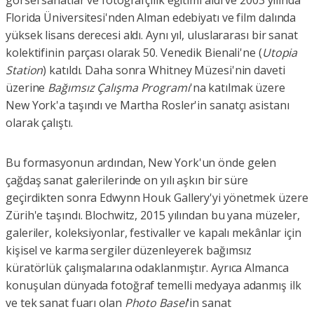
görsel sanatlar ve fotoğrafçılık eğitimi aldı ve 2003 yılında
Florida Üniversitesi'nden Alman edebiyatı ve film dalında
yüksek lisans derecesi aldı. Aynı yıl, uluslararası bir sanat
kolektifinin parçası olarak 50. Venedik Bienali'ne (
Utopia
Station
) katıldı. Daha sonra Whitney Müzesi'nin daveti
üzerine
Bağımsız Çalışma Programı
'na katılmak üzere
New York'a taşındı ve Martha Rosler'in sanatçı asistanı
olarak çalıştı.
Bu formasyonun ardından, New York'un önde gelen
çağdaş sanat galerilerinde on yılı aşkın bir süre
geçirdikten sonra Edwynn Houk Gallery'yi yönetmek üzere
Zürih'e taşındı. Blochwitz, 2015 yılından bu yana müzeler,
galeriler, koleksiyonlar, festivaller ve kapalı mekânlar için
kişisel ve karma sergiler düzenleyerek bağımsız
küratörlük çalışmalarına odaklanmıştır. Ayrıca Almanca
konuşulan dünyada fotoğraf temelli medyaya adanmış ilk
ve tek sanat fuarı olan
Photo Basel
'in sanat