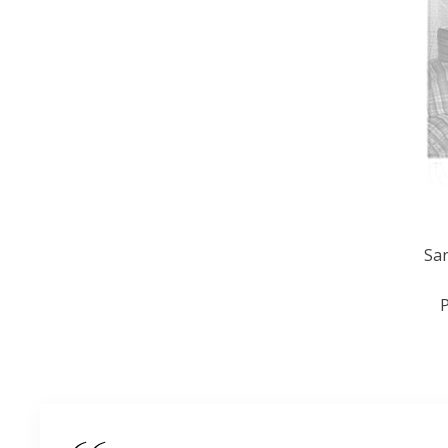
San
P