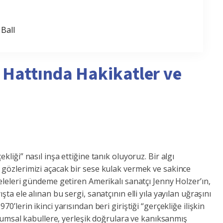
 Ball
k Hattında Hakikatler ve
ği” nasıl inşa ettiğine tanık oluyoruz. Bir algı
gözlerimizi açacak bir sese kulak vermek ve sakince
leleri gündeme getiren Amerikalı sanatçı Jenny Holzer’ın,
 ele alınan bu sergi, sanatçının elli yıla yayılan uğraşını
erin ikinci yarısından beri giriştiği “gerçekliğe ilişkin
plumsal kabullere, yerleşik doğrulara ve kanıksanmış