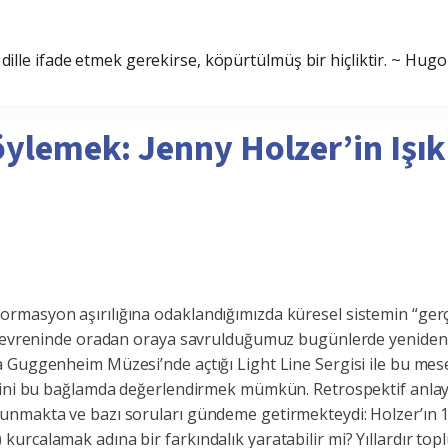
 dille ifade etmek gerekirse, köpürtülmüş bir hiçliktir. ~ Hugo
öylemek: Jenny Holzer’in Işı
masyon aşırılığına odaklandığımızda küresel sistemin “gerçekli
ler evreninde oradan oraya savrulduğumuz bugünlerde yeniden 
a Guggenheim Müzesi’nde açtığı Light Line Sergisi ile bu mese
mini bu bağlamda değerlendirmek mümkün. Retrospektif anlayışta
makta ve bazı soruları gündeme getirmekteydi: Holzer’ın 1970’l
urcalamak adına bir farkındalık yaratabilir mi? Yıllardır to