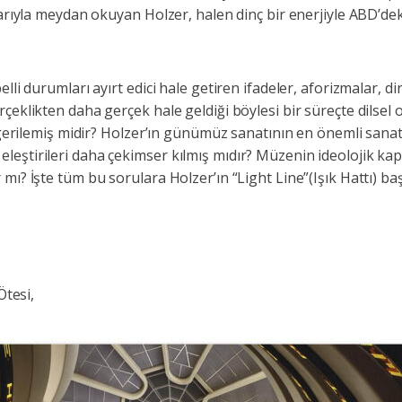
larıyla meydan okuyan Holzer, halen dinç bir enerjiyle ABD’deki
lli durumları ayırt edici hale getiren ifadeler, aforizmalar, d
çeklikten daha gerçek hale geldiği böylesi bir süreçte dilsel 
k gerilemiş midir? Holzer’ın günümüz sanatının en önemli sana
eştirileri daha çekimser kılmış mıdır? Müzenin ideolojik kaps
mı? İşte tüm bu sorulara Holzer’ın “Light Line”(Işık Hattı) baş
Ötesi,