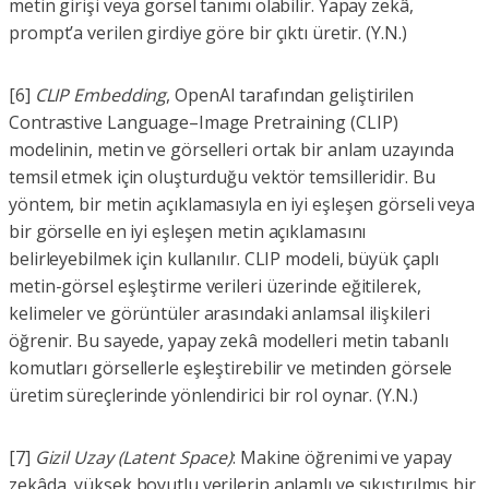
metin girişi veya görsel tanımı olabilir. Yapay zekâ,
prompt’a verilen girdiye göre bir çıktı üretir. (Y.N.)
[6]
CLIP Embedding
, OpenAI tarafından geliştirilen
Contrastive Language–Image Pretraining (CLIP)
modelinin, metin ve görselleri ortak bir anlam uzayında
temsil etmek için oluşturduğu vektör temsilleridir. Bu
yöntem, bir metin açıklamasıyla en iyi eşleşen görseli veya
bir görselle en iyi eşleşen metin açıklamasını
belirleyebilmek için kullanılır. CLIP modeli, büyük çaplı
metin-görsel eşleştirme verileri üzerinde eğitilerek,
kelimeler ve görüntüler arasındaki anlamsal ilişkileri
öğrenir. Bu sayede, yapay zekâ modelleri metin tabanlı
komutları görsellerle eşleştirebilir ve metinden görsele
üretim süreçlerinde yönlendirici bir rol oynar. (Y.N.)
[7]
Gizil Uzay (Latent Space)
: Makine öğrenimi ve yapay
zekâda, yüksek boyutlu verilerin anlamlı ve sıkıştırılmış bir