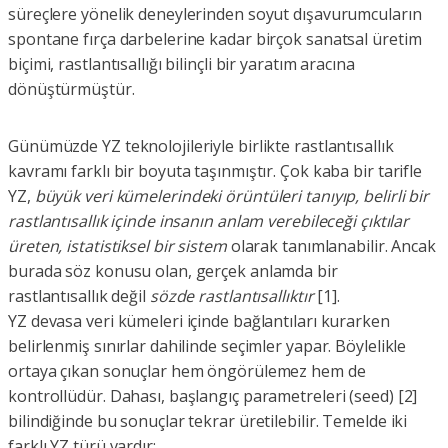
süreçlere yönelik deneylerinden soyut dışavurumcuların
spontane fırça darbelerine kadar birçok sanatsal üretim
biçimi, rastlantısallığı bilinçli bir yaratım aracına
dönüştürmüştür.
Günümüzde YZ teknolojileriyle birlikte rastlantısallık
kavramı farklı bir boyuta taşınmıştır. Çok kaba bir tarifle
YZ,
büyük veri kümelerindeki örüntüleri tanıyıp, belirli bir
rastlantısallık içinde insanın anlam verebileceği çıktılar
üreten, istatistiksel bir sistem
olarak tanımlanabilir. Ancak
burada söz konusu olan, gerçek anlamda bir
rastlantısallık değil
sözde
rastlantısallıktır
[1].
YZ devasa veri kümeleri içinde bağlantıları kurarken
belirlenmiş sınırlar dahilinde seçimler yapar. Böylelikle
ortaya çıkan sonuçlar hem öngörülemez hem de
kontrollüdür. Dahası, başlangıç parametreleri (seed) [2]
bilindiğinde bu sonuçlar tekrar üretilebilir. Temelde iki
farklı YZ türü vardır: