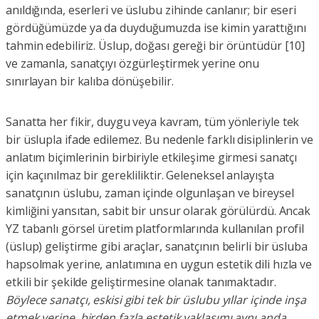
anıldığında, eserleri ve üslubu zihinde canlanır; bir eseri
gördüğümüzde ya da duyduğumuzda ise kimin yarattığını
tahmin edebiliriz. Üslup, doğası gereği bir örüntüdür [10]
ve zamanla, sanatçıyı özgürleştirmek yerine onu
sınırlayan bir kalıba dönüşebilir.
Sanatta her fikir, duygu veya kavram, tüm yönleriyle tek
bir üslupla ifade edilemez. Bu nedenle farklı disiplinlerin ve
anlatım biçimlerinin birbiriyle etkileşime girmesi sanatçı
için kaçınılmaz bir gerekliliktir. Geleneksel anlayışta
sanatçının üslubu, zaman içinde olgunlaşan ve bireysel
kimliğini yansıtan, sabit bir unsur olarak görülürdü. Ancak
YZ tabanlı görsel üretim platformlarında kullanılan profil
(üslup) geliştirme gibi araçlar, sanatçının belirli bir üsluba
hapsolmak yerine, anlatımına en uygun estetik dili hızla ve
etkili bir şekilde geliştirmesine olanak tanımaktadır.
Böylece sanatçı, eskisi gibi tek bir üslubu yıllar içinde inşa
etmek yerine, birden fazla estetik yaklaşımı aynı anda