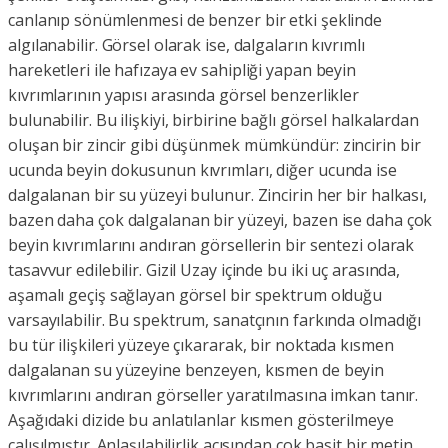
canlanıp sönümlenmesi de benzer bir etki şeklinde
algılanabilir. Görsel olarak ise, dalgaların kıvrımlı
hareketleri ile hafızaya ev sahipliği yapan beyin
kıvrımlarının yapısı arasında görsel benzerlikler
bulunabilir. Bu ilişkiyi, birbirine bağlı görsel halkalardan
oluşan bir zincir gibi düşünmek mümkündür: zincirin bir
ucunda beyin dokusunun kıvrımları, diğer ucunda ise
dalgalanan bir su yüzeyi bulunur. Zincirin her bir halkası,
bazen daha çok dalgalanan bir yüzeyi, bazen ise daha çok
beyin kıvrımlarını andıran görsellerin bir sentezi olarak
tasavvur edilebilir. Gizil Uzay içinde bu iki uç arasında,
aşamalı geçiş sağlayan görsel bir spektrum olduğu
varsayılabilir. Bu spektrum, sanatçının farkında olmadığı
bu tür ilişkileri yüzeye çıkararak, bir noktada kısmen
dalgalanan su yüzeyine benzeyen, kısmen de beyin
kıvrımlarını andıran görseller yaratılmasına imkan tanır.
Aşağıdaki dizide bu anlatılanlar kısmen gösterilmeye
çalışılmıştır. Anlaşılabilirlik açısından çok basit bir metin