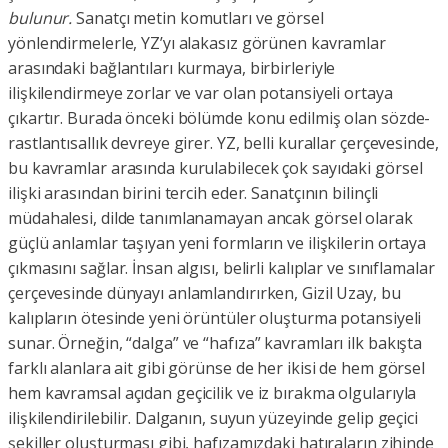
bulunur.
Sanatçı metin komutları ve görsel
yönlendirmelerle, YZ’yı alakasız görünen kavramlar
arasındaki bağlantıları kurmaya, birbirleriyle
ilişkilendirmeye zorlar ve var olan potansiyeli ortaya
çıkartır. Burada önceki bölümde konu edilmiş olan sözde-
rastlantısallık devreye girer. YZ, belli kurallar çerçevesinde,
bu kavramlar arasında kurulabilecek çok sayıdaki görsel
ilişki arasından birini tercih eder. Sanatçının bilinçli
müdahalesi, dilde tanımlanamayan ancak görsel olarak
güçlü anlamlar taşıyan yeni formların ve ilişkilerin ortaya
çıkmasını sağlar. İnsan algısı, belirli kalıplar ve sınıflamalar
çerçevesinde dünyayı anlamlandırırken, Gizil Uzay, bu
kalıpların ötesinde yeni örüntüler oluşturma potansiyeli
sunar. Örneğin, “dalga” ve “hafıza” kavramları ilk bakışta
farklı alanlara ait gibi görünse de her ikisi de hem görsel
hem kavramsal açıdan geçicilik ve iz bırakma olgularıyla
ilişkilendirilebilir. Dalganın, suyun yüzeyinde gelip geçici
şekiller oluşturması gibi, hafızamızdaki hatıraların zihinde