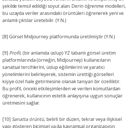
şekilde temsil edildiği soyut alan. Derin öğrenme modelleri,
bu uzayda veriler arasındaki örüntüleri öğrenerek yeni ve
anlamlı çıktılar üretebilir. (Y.N.)
[8] Görsel Midjourney platformunda üretilmiştir (Y.N.)
[9]
Profil
, (bir anlamda üslup) YZ tabanlı görsel üretim
platformlarında (örneğin, Midjourney) kullanıcıların
sanatsal tercihlerini, üslup eğilimlerini ve yaratıcı
yönelimlerini belirleyerek, sistemin ürettiği görselleri
kişiye özel hale getirmesine olanak tanıyan bir özelliktir.
Bu profil, önceki etkileşimlerden ve verilen komutlardan
öğrenerek, kullanıcının estetik anlayışına uygun sonuçlar
üretmesini sağlar.
[10]
Sanatta örüntü
, belirli bir düzen, tekrar veya ilişkisel
yapı gösteren biçimsel ya da kavramsal organizasyon