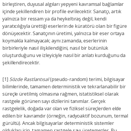
birleştiren, duyusal algıları yepyeni kavramsal bağlamlar
içinde şekillendiren bir profile evrilecektir. Sanatçı, artık
yalnızca bir ressam ya da heykeltıraş değil, kendi
yaratıcılığıyla ürettiği eserlerin de küratörü olan bir figüre
dönüşecektir. Sanatçının üretimi, yalnızca bir eser ortaya
koymakla kalmayacak; aynı zamanda, eserlerinin
birbirleriyle nasıl ilişkilendiğini, nasıl bir bütünlük
oluşturduğunu ve izleyiciyle nasıl bir anlatı kurduğunu da
şekillendirecektir.
[1]
Sözde Rastlantısal
(pseudo-random) terimi, bilgisayar
bilimlerinde, tamamen deterministik ve tekrarlanabilir bir
süreçle üretilmiş olmasına rağmen, istatistiksel olarak
rastgele görünen sayı dizilerini tanımlar. Gerçek
rastgelelik, doğada var olan ve fiziksel süreçlerden elde
edilen bir kavramdır (örneğin, radyoaktif bozunum, termal
gürültü). Ancak bilgisayarlar deterministik sistemler
oldukları için, tamamen rastgele sayı üretemezler. Bu