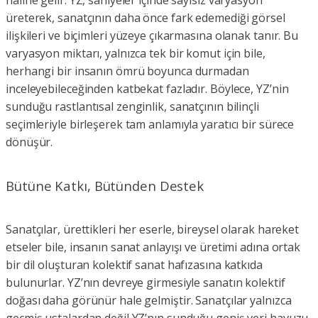
üreterek, sanatçının daha önce fark edemediği görsel
ilişkileri ve biçimleri yüzeye çıkarmasına olanak tanır. Bu
varyasyon miktarı, yalnızca tek bir komut için bile,
herhangi bir insanın ömrü boyunca durmadan
inceleyebileceğinden katbekat fazladır. Böylece, YZ’nin
sunduğu rastlantısal zenginlik, sanatçının bilinçli
seçimleriyle birleşerek tam anlamıyla yaratıcı bir sürece
dönüşür.
Bütüne Katkı, Bütünden Destek
Sanatçılar, ürettikleri her eserle, bireysel olarak hareket
etseler bile, insanın sanat anlayışı ve üretimi adına ortak
bir dil oluşturan kolektif sanat hafızasına katkıda
bulunurlar. YZ’nın devreye girmesiyle sanatın kolektif
doğası daha görünür hale gelmiştir. Sanatçılar yalnızca
geçmiş ustalardan değil YZ’nın sunduğu geniş veri havuzu